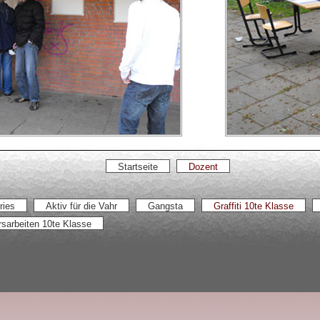
Startseite
Dozent
ries
Aktiv für die Vahr
Gangsta
Graffiti 10te Klasse
rsarbeiten 10te Klasse