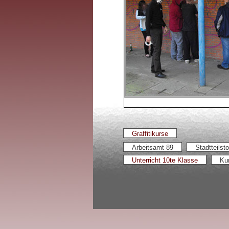
Graffitikurse
Arbeitsamt 89
Stadtteilsto
Unterricht 10te Klasse
Ku