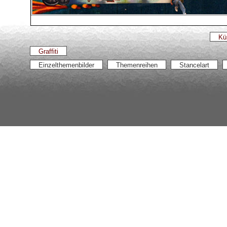
Kü
Graffiti
Einzelthemenbilder
Themenreihen
Stancelart