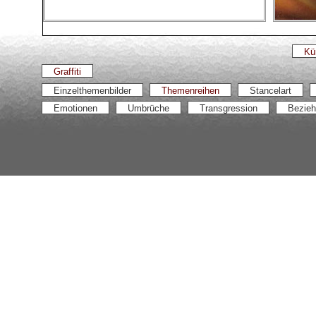
Kü
Graffiti
Einzelthemenbilder
Themenreihen
Stancelart
Emotionen
Umbrüche
Transgression
Bezie