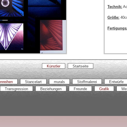
Technik:
Ac
Größe:
40c
Fertigungsz
Künstler
Startseite
nreihen
Stancelart
murals
Stoffmalerei
Entwürfe
Transgression
Beziehungen
Freunde
Grafik
Wei