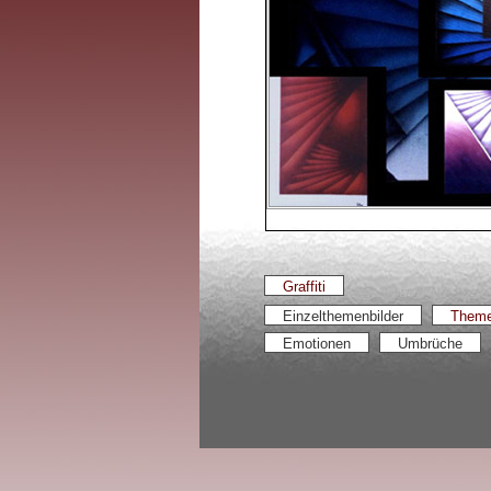
Graffiti
Einzelthemenbilder
Theme
Emotionen
Umbrüche