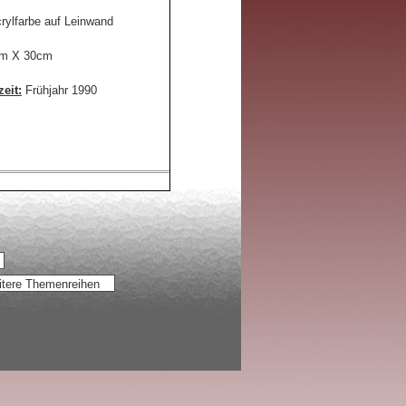
rylfarbe auf Leinwand
m X 30cm
eit:
Frühjahr 1990
tere Themenreihen