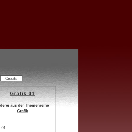
Credits
Grafik 01
lerei aus der Themenreihe
Grafik
 01