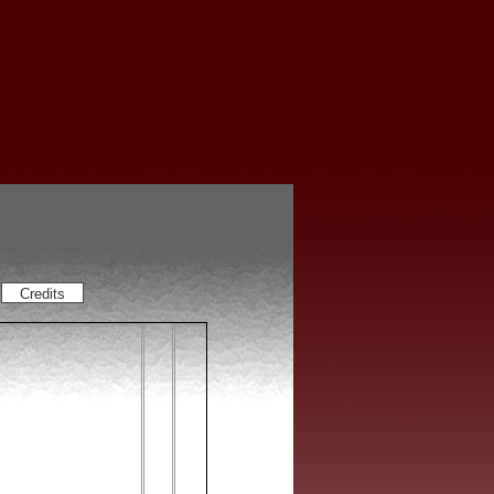
Credits
Presseartikel Siko Or
Zeitungsartikel und weitere Dokumen
bezüglich meiner Tätigkeit als Graffi
Zum einen Zeitungsartikel die auf dieser I