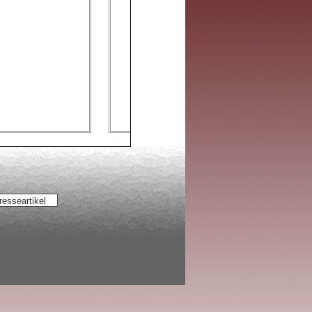
www.siko-ortner.com gespeichert sind, als a
andere Seiten mit Berichten, videos und Art
Soziale Stadt Bremen diverse Ankünd
Video Graffitiworkshop Grundschul
Nur über Google gesammelte Artik
resseartikel