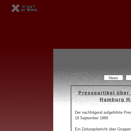
News
Presseartikel übe
Hamburg H
Der nachfolgend aufgeführte Pres
19 September 1989.
Ein Zeitungsbericht über Grupp