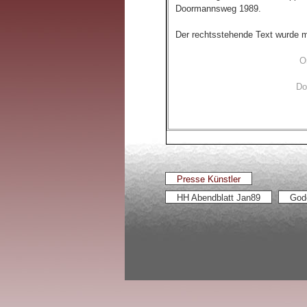
Doormannsweg 1989.
Der rechtsstehende Text wurde m
Or
Do
Presse Künstler
HH Abendblatt Jan89
God