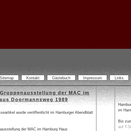
Sitemap
Kontakt
Gästebuch
Impressum
Links
r Gruppenausstellung der MAC im
aus Doormannsweg 1989
Hamburg
im Hamb
seartikel wurde veröffentlicht im Hamburger Abendblatt
Bis zu
auf T-S
enausstellung der MAC im Hamburg Haus