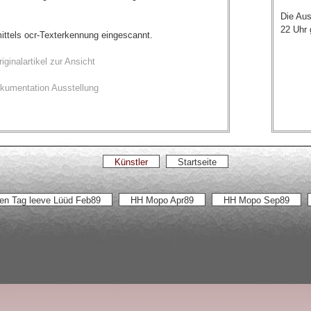
Die Aus
22 Uhr g
ittels ocr-Texterkennung eingescannt.
iginalartikel zur Ansicht
kumentation Ausstellung
Künstler
Startseite
en Tag leeve Lüüd Feb89
HH Mopo Apr89
HH Mopo Sep89